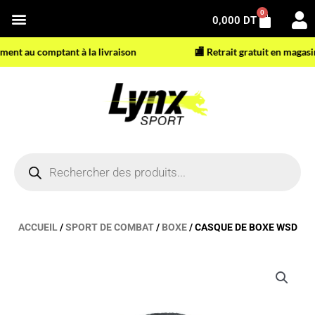
Aller
0
Panier
0,000
DT
au
contenu
t au comptant à la livraison
🏬 Retrait gratuit en magasin
Recherche
de
produits
ACCUEIL
/
SPORT DE COMBAT
/
BOXE
/ CASQUE DE BOXE WSD