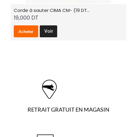
Corde à sauter CIMA CM- (19 DT…
G
19,000
DT
3
Voir
Acheter
RETRAIT GRATUIT EN MAGASIN