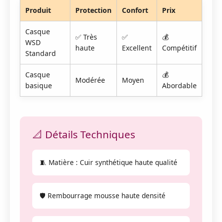
Produit
Protection
Confort
Prix
Casque
✅ Très
✅
💰
WSD
haute
Excellent
Compétitif
Standard
Casque
💰
Modérée
Moyen
basique
Abordable
📐 Détails Techniques
🧵 Matière : Cuir synthétique haute qualité
🛡️ Rembourrage mousse haute densité