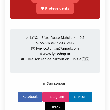
🛡️ Protège dents
📍 LYNX – Sfax, Route Mahdia km 0.5
📞 55776340 / 20312412
✉️
lynx.co.tunisia@gmail.com
🌐
www.lynxshop.tn
🚚 Livraison rapide partout en Tunisie 🇹🇳
📱 Suivez-nous :
Facebook
Instagram
LinkedIn
TikTok