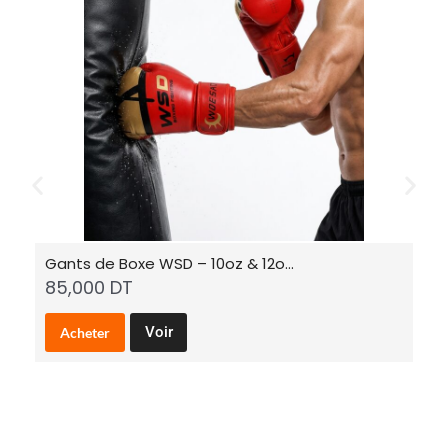
Gants de Boxe WSD – 10oz & 12o…
B
85,000
DT
1
C
Voir
Acheter
e
p
r
o
d