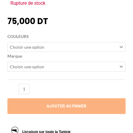
Rupture de stock
75,000
DT
quantité
COULEURS
de
Gants
de
Marque
Boxe
AJOUTER AU PANIER
Livraison sur toute la Tunisie