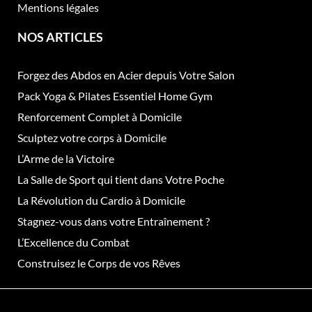
e
Mentions légales
d
u
NOS ARTICLES
p
r
Forgez des Abdos en Acier depuis Votre Salon
o
d
Pack Yoga & Pilates Essentiel Home Gym
u
Renforcement Complet à Domicile
i
Sculptez votre corps à Domicile
t
L’Arme de la Victoire
La Salle de Sport qui tient dans Votre Poche
La Révolution du Cardio à Domicile
Stagnez-vous dans votre Entraînement ?
L’Excellence du Combat
Construisez le Corps de vos Rêves