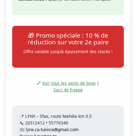
🎁 Promo spéciale : 10 % de
réduction sur votre 2e paire
Offre valable jusqu’à épuisement des stocks !
🔗
Voir tous les gants de boxe
|
Sacs de frappe
📍 LYNX – Sfax, route Mahdia km 0.5
📞 20312412 • 55776340
✉️
lynx.co.tunisia@gmail.com