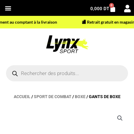
Aller
0
Panier
0,000
DT
au
contenu
 au comptant à la livraison
🏬 Retrait gratuit en magasin
Recherche
de
produits
ACCUEIL
/
SPORT DE COMBAT
/
BOXE
/ GANTS DE BOXE