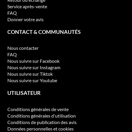
ê
Service après-vente
t
FAQ
r
Donner votre avis
e
c
CONTACT & COMMUNAUTÉS
h
o
Nous contacter
i
FAQ
s
Nous suivre sur Facebook
i
Nous suivre sur Instagram
e
Nous suivre sur Tiktok
s
Nous suivre sur Youtube
s
u
UTILISATEUR
r
l
a
Conditions générales de vente
p
Conditions générales d'utilisation
a
Conditions de publication des avis
g
Données personnelles et cookies