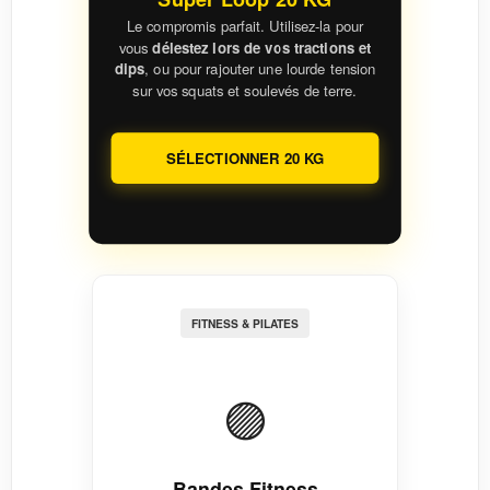
Le compromis parfait. Utilisez-la pour
vous
délestez lors de vos tractions et
dips
, ou pour rajouter une lourde tension
sur vos squats et soulevés de terre.
SÉLECTIONNER 20 KG
FITNESS & PILATES
🟣
Bandes Fitness