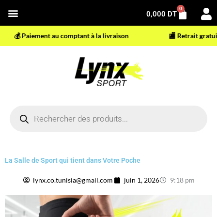
Aller
0
Panier
0,000
DT
au
contenu
 Paiement au comptant à la livraison
🏬 Retrait gratuit en 
Recherche
de
produits
La Salle de Sport qui tient dans Votre Poche
lynx.co.tunisia@gmail.com
juin 1, 2026
9:18 pm