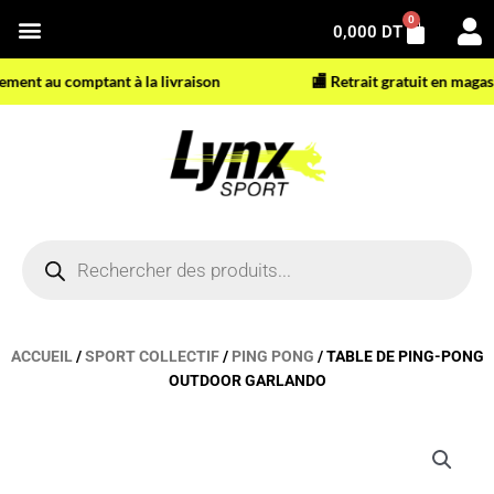
Aller
0
Panier
0,000
DT
au
contenu
nt au comptant à la livraison
🏬 Retrait gratuit en magasin
Recherche
de
produits
ACCUEIL
/
SPORT COLLECTIF
/
PING PONG
/ TABLE DE PING-PONG
OUTDOOR GARLANDO