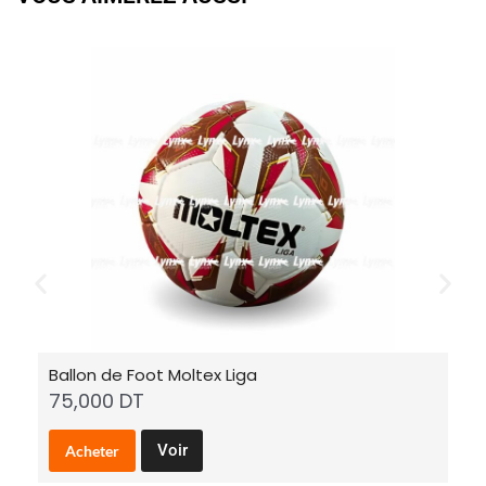
Ballon de Foot Moltex Liga
Ba
75,000
DT
6
Voir
Acheter