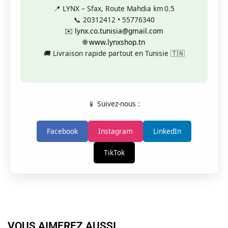
📍 LYNX – Sfax, Route Mahdia km 0.5
📞 20312412 • 55776340
✉️
lynx.co.tunisia@gmail.com
🌐
www.lynxshop.tn
🚚 Livraison rapide partout en Tunisie 🇹🇳
📱 Suivez-nous :
Facebook
Instagram
LinkedIn
TikTok
VOUS AIMEREZ AUSSI