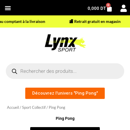
Aller
0
Panier
0,000
DT
au
contenu
comptant à la livraison
🏬 Retrait gratuit en magasin
Recherche
de
produits
Découvrez l'univers "Ping Pong"
Accueil
/
Sport Collectif
/ Ping Pong
Ping Pong