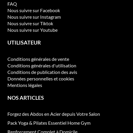
FAQ
s
Nous suivre sur Facebook
i
Nous suivre sur Instagram
e
Nous suivre sur Tiktok
s
Nous suivre sur Youtube
s
u
UTILISATEUR
r
l
a
Conditions générales de vente
p
Conditions générales d'utilisation
a
Conditions de publication des avis
g
Données personnelles et cookies
e
Mentions légales
d
u
NOS ARTICLES
p
r
Forgez des Abdos en Acier depuis Votre Salon
o
d
Pack Yoga & Pilates Essentiel Home Gym
u
Renforcement Complet à Domicile