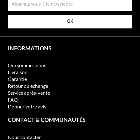
p
t
i
OK
o
n
s
p
INFORMATIONS
e
u
v
Qui sommes nous
e
Livraison
n
Garantie
t
Retour ou échange
ê
Service après-vente
t
FAQ
r
Donner votre avis
e
c
CONTACT & COMMUNAUTÉS
h
o
Nous contacter
i