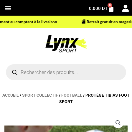
Aller
0
Panier
0,000
DT
au
contenu
t au comptant à la livraison
🏬 Retrait gratuit en magasin
Recherche
de
produits
ACCUEIL
/
SPORT COLLECTIF
/
FOOTBALL
/ PROTÈGE TIBIAS FOOT
SPORT