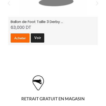
Ballon de Foot Taille 3 Derby …
Ba
63,000
DT
7
C
Voir
Acheter
e
p
r
o
d
u
i
t
a
p
l
RETRAIT GRATUIT EN MAGASIN
u
s