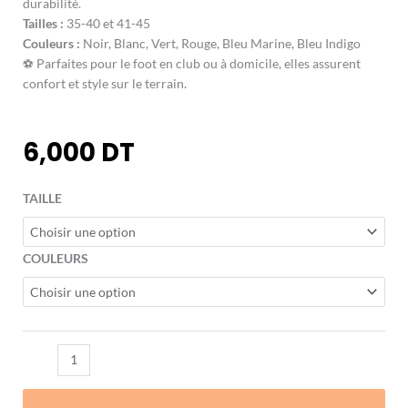
durabilité.
Tailles :
35-40 et 41-45
Couleurs :
Noir, Blanc, Vert, Rouge, Bleu Marine, Bleu Indigo
⚽ Parfaites pour le foot en club ou à domicile, elles assurent
confort et style sur le terrain.
6,000
DT
quantité
TAILLE
de
Chaussettes
de
COULEURS
football