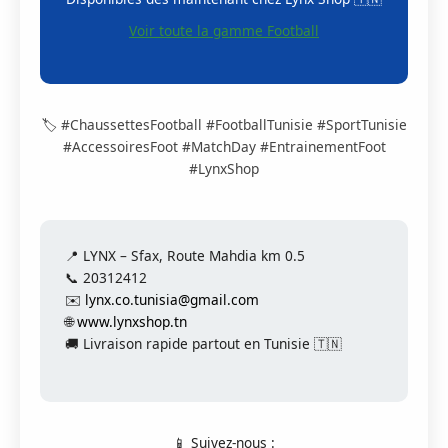
Voir toute la gamme Football
🏷️ #ChaussettesFootball #FootballTunisie #SportTunisie
#AccessoiresFoot #MatchDay #EntrainementFoot
#LynxShop
📍 LYNX – Sfax, Route Mahdia km 0.5
📞 20312412
✉️
lynx.co.tunisia@gmail.com
🌐
www.lynxshop.tn
🚚 Livraison rapide partout en Tunisie 🇹🇳
📱 Suivez-nous :