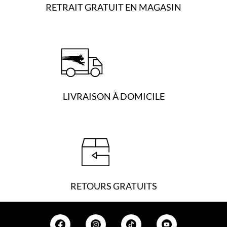
RETRAIT GRATUIT EN MAGASIN
u
s
i
e
u
r
s
v
LIVRAISON À DOMICILE
a
r
i
a
t
i
o
n
s
RETOURS GRATUITS
.
L
e