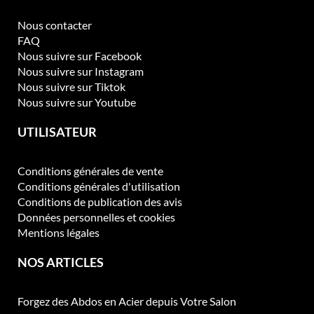
o
Nous contacter
i
FAQ
s
Nous suivre sur Facebook
i
Nous suivre sur Instagram
e
Nous suivre sur Tiktok
s
Nous suivre sur Youtube
s
u
UTILISATEUR
r
l
a
Conditions générales de vente
p
Conditions générales d'utilisation
a
Conditions de publication des avis
g
Données personnelles et cookies
e
Mentions légales
d
u
NOS ARTICLES
p
r
Forgez des Abdos en Acier depuis Votre Salon
o