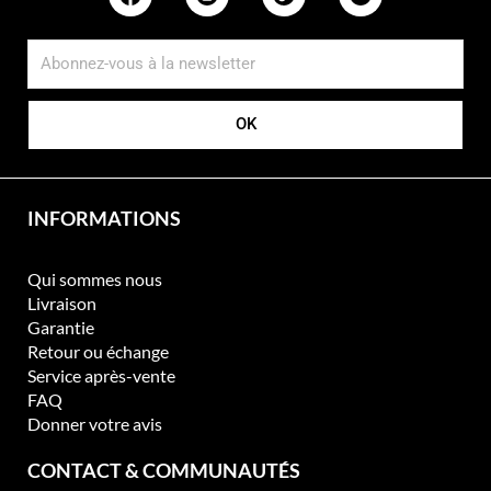
s
o
p
t
i
OK
o
n
s
p
INFORMATIONS
e
u
v
Qui sommes nous
e
Livraison
n
Garantie
t
Retour ou échange
ê
Service après-vente
t
FAQ
r
Donner votre avis
e
c
CONTACT & COMMUNAUTÉS
h