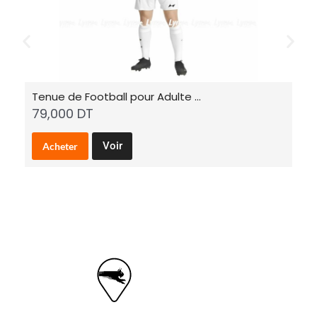
Tenue de Football pour Adulte …
Ba
79,000
DT
6
C
Voir
Acheter
e
p
r
o
d
u
i
t
a
p
l