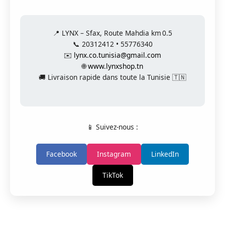
📍 LYNX – Sfax, Route Mahdia km 0.5
📞 20312412 • 55776340
✉️
lynx.co.tunisia@gmail.com
🌐
www.lynxshop.tn
🚚 Livraison rapide dans toute la Tunisie 🇹🇳
📱 Suivez-nous :
Facebook
Instagram
LinkedIn
TikTok