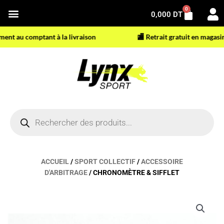
Aller
0
Panier
0,000
DT
au
contenu
t au comptant à la livraison
🏬 Retrait gratuit en magasin
Recherche
de
produits
ACCUEIL
/
SPORT COLLECTIF
/
ACCESSOIRE
D'ARBITRAGE
/ CHRONOMÈTRE & SIFFLET