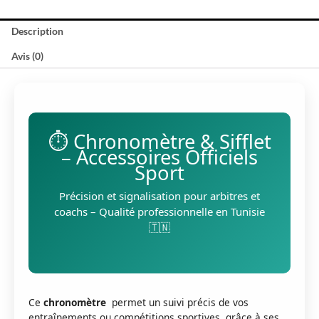
Description
Avis (0)
⏱️ Chronomètre & Sifflet
– Accessoires Officiels
Sport
Précision et signalisation pour arbitres et
coachs – Qualité professionnelle en Tunisie
🇹🇳
Ce
chronomètre
permet un suivi précis de vos
entraînements ou compétitions sportives, grâce à ses