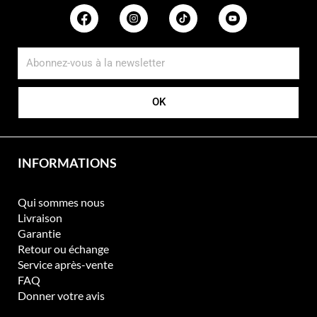
.
L
e
s
o
p
t
OK
i
o
n
s
INFORMATIONS
p
e
Qui sommes nous
u
Livraison
v
Garantie
e
Retour ou échange
n
Service après-vente
t
FAQ
ê
Donner votre avis
t
r