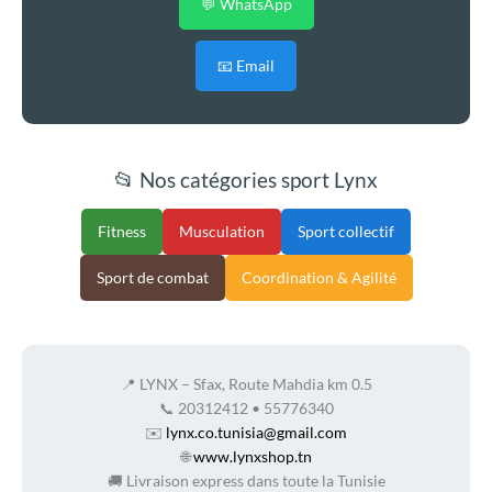
💬 WhatsApp
📧 Email
📂 Nos catégories sport Lynx
Fitness
Musculation
Sport collectif
Sport de combat
Coordination & Agilité
📍 LYNX – Sfax, Route Mahdia km 0.5
📞 20312412 • 55776340
✉️
lynx.co.tunisia@gmail.com
🌐
www.lynxshop.tn
🚚 Livraison express dans toute la Tunisie