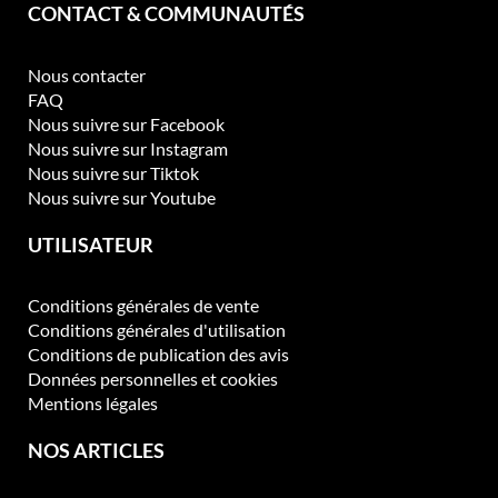
CONTACT & COMMUNAUTÉS
e
c
h
Nous contacter
o
FAQ
i
Nous suivre sur Facebook
s
Nous suivre sur Instagram
i
Nous suivre sur Tiktok
e
Nous suivre sur Youtube
s
s
UTILISATEUR
u
r
Conditions générales de vente
l
Conditions générales d'utilisation
a
Conditions de publication des avis
p
Données personnelles et cookies
a
Mentions légales
g
e
NOS ARTICLES
d
u