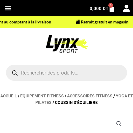
Aller
0
Panier
0,000
DT
au
contenu
u comptant à la livraison
🏬 Retrait gratuit en magasin
Recherche
de
produits
ACCUEIL
/
EQUIPEMENT FITNESS
/
ACCESSOIRES FITNESS
/
YOGA ET
PILATES
/ COUSSIN D’ÉQUILIBRE