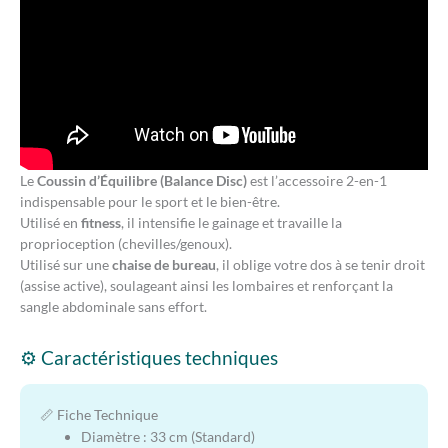
Le
Coussin d’Équilibre (Balance Disc)
est l’accessoire 2-en-1
indispensable pour le sport et le bien-être.
Utilisé en
fitness
, il intensifie le gainage et travaille la
proprioception (chevilles/genoux).
Utilisé sur une
chaise de bureau
, il oblige votre dos à se tenir droit
(assise active), soulageant ainsi les lombaires et renforçant la
sangle abdominale sans effort.
⚙️ Caractéristiques techniques
📏 Fiche Technique
Diamètre : 33 cm (Standard)