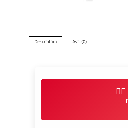
Description
Avis (0)
🏃‍
P