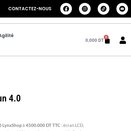
CONTACTEZ-NOUS
gilité
0
Panier
0,000
DT
un 4.0
.0 LynxShop
à
4500.000 DT TTC
: écran LCD,