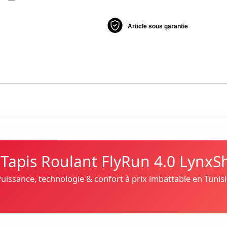
Article sous garantie
♂️ Tapis Roulant FlyRun 4.0 Lynx
uissance, technologie & confort à prix imbattable en Tunis