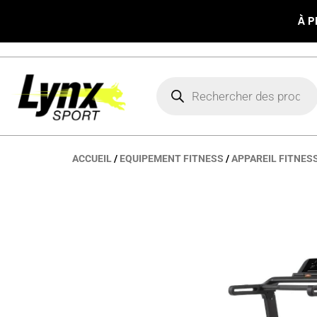
Aller
À P
au
contenu
Recherche
de
produits
ACCUEIL
/
EQUIPEMENT FITNESS
/
APPAREIL FITNES