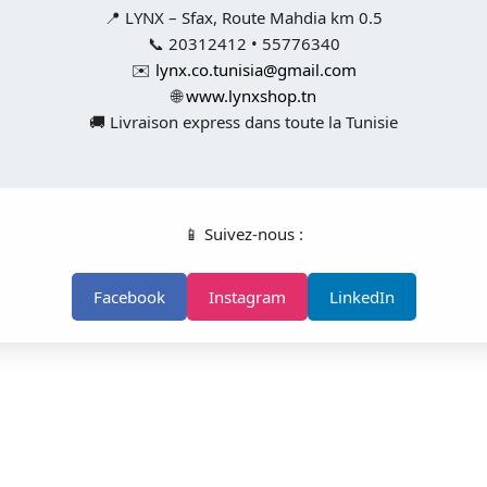
📍 LYNX – Sfax, Route Mahdia km 0.5
📞 20312412 • 55776340
✉️
lynx.co.tunisia@gmail.com
🌐
www.lynxshop.tn
🚚 Livraison express dans toute la Tunisie
📱 Suivez-nous :
Facebook
Instagram
LinkedIn