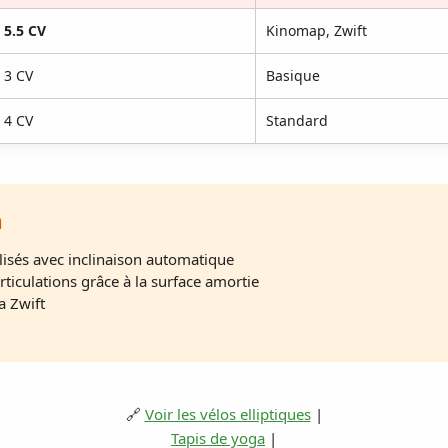
5.5 CV
Kinomap, Zwift
3 CV
Basique
4 CV
Standard
n
isés avec inclinaison automatique
rticulations grâce à la surface amortie
a Zwift
🔗
Voir les vélos elliptiques
|
Tapis de yoga
|