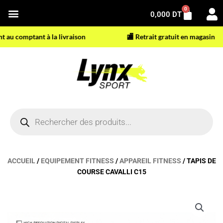
Aller
0
Panier
0,000
DT
au
contenu
comptant à la livraison
🏬 Retrait gratuit en magasin
Recherche
de
produits
ACCUEIL
/
EQUIPEMENT FITNESS
/
APPAREIL FITNESS
/ TAPIS DE
COURSE CAVALLI C15