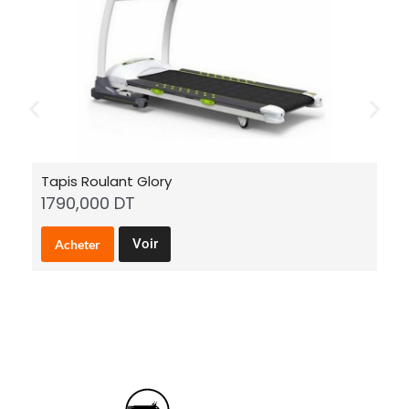
Tapis Roulant Glory
S
1790,000
DT
1
Voir
Acheter