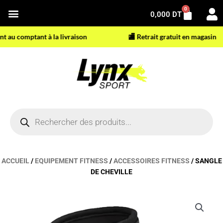
Aller
0
Panier
0,000
DT
au
contenu
u comptant à la livraison
🏬 Retrait gratuit en magasin
Recherche
de
produits
ACCUEIL
/
EQUIPEMENT FITNESS
/
ACCESSOIRES FITNESS
/ SANGLE
DE CHEVILLE