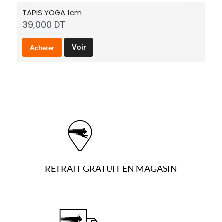
TAPIS YOGA 1cm
C
39,000
DT
2
Voir
Acheter
RETRAIT GRATUIT EN MAGASIN