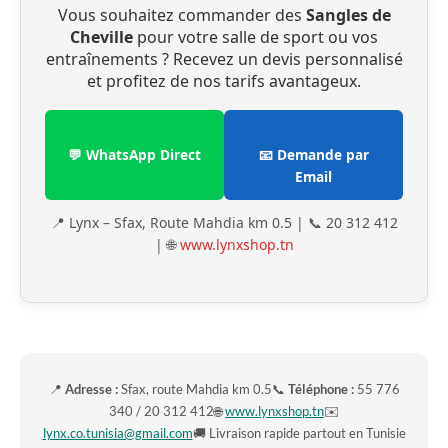
Vous souhaitez commander des
Sangles de
Cheville
pour votre salle de sport ou vos
entraînements ? Recevez un devis personnalisé
et profitez de nos tarifs avantageux.
💬 WhatsApp Direct
📧 Demande par
Email
📍 Lynx – Sfax, Route Mahdia km 0.5 | 📞 20 312 412
| 🌐
www.lynxshop.tn
📍
Adresse :
Sfax, route Mahdia km 0.5📞
Téléphone :
55 776
340 / 20 312 412🌐
www.lynxshop.tn
✉️
lynx.co.tunisia@gmail.com
🚚 Livraison rapide partout en Tunisie