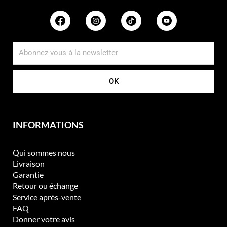
L
e
s
o
p
t
i
OK
o
n
s
p
INFORMATIONS
e
u
v
Qui sommes nous
e
Livraison
n
Garantie
t
Retour ou échange
ê
Service après-vente
t
FAQ
r
Donner votre avis
e