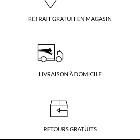
p
l
RETRAIT GRATUIT EN MAGASIN
u
s
i
e
u
r
s
v
LIVRAISON À DOMICILE
a
r
i
a
t
i
o
n
s
RETOURS GRATUITS
.