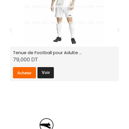
Tenue de Football pour Adulte …
Ba
79,000
DT
7
C
Voir
Acheter
e
p
r
o
d
u
i
t
a