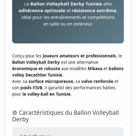
Le
Ballon Volleyball Derby Tunisie
allie
adhérence optimale
et
résistance extrême
,
idéal pour les entraînements et compétitions
en salle ou en extérieur.
Conçu pour les
joueurs amateurs et professionnels
, le
Ballon Volleyball Derby
est une alternative
économique et robuste
aux modèles
Mikasa
et
ballons
volley Decathlon Tunisie
.
Avec sa
surface microporeuse
, sa
valve renforcée
et
son
poids FIVB
, il garantit des performances fiables
pour
le volley-ball en Tunisie
.
⚙️ Caractéristiques du Ballon Volleyball
Derby