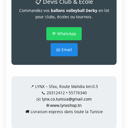
📋 Devis Club & École
Commandez vos
ballons volleyball Derby
en lot
pour clubs, écoles ou tournois.
💬 WhatsApp
📧 Email
📍 LYNX – Sfax, Route Mahdia km 0.5
📞 20312412 • 55776340
✉️
lynx.co.tunisia@gmail.com
🌐
www.lynxshop.tn
🚚 Livraison express dans toute la Tunisie