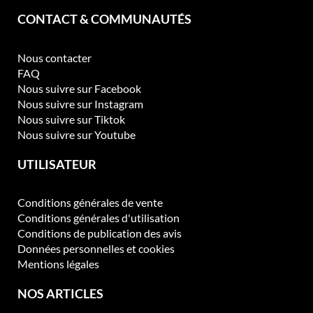
c
CONTACT & COMMUNAUTÉS
h
o
Nous contacter
i
FAQ
s
Nous suivre sur Facebook
i
Nous suivre sur Instagram
e
Nous suivre sur Tiktok
s
Nous suivre sur Youtube
s
u
UTILISATEUR
r
l
a
Conditions générales de vente
p
Conditions générales d'utilisation
a
Conditions de publication des avis
g
Données personnelles et cookies
e
Mentions légales
d
u
NOS ARTICLES
p