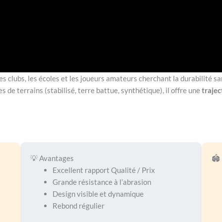
les clubs, les écoles et les joueurs amateurs cherchant la durabilité sa
s de terrains (stabilisé, terre battue, synthétique), il offre une
trajec
💡 Avantages
🏟
Excellent rapport Qualité / Prix
Grande résistance à l’abrasion
Design visible et dynamique
Rebond régulier