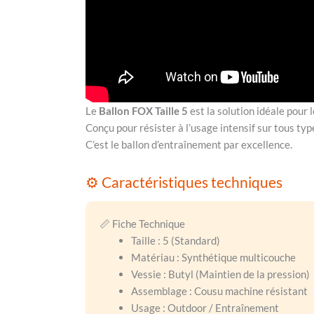
Le
Ballon FOX Taille 5
est la solution idéale pour 
Conçu pour résister à l’usage intensif sur tous type
C’est le ballon d’entraînement par excellence.
⚙️ Caractéristiques techniques
📏 Fiche Technique
Taille : 5 (Standard)
Matériau : Synthétique multicouche
Vessie : Butyl (Maintien de la pression)
Assemblage : Cousu machine résistant
Usage : Outdoor / Entraînement