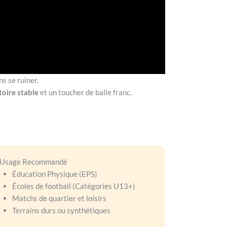
ns se ruiner.
toire stable
et un toucher de balle franc.
️ Usage Recommandé
Éducation Physique (EPS)
Écoles de football (Catégories U13+)
Matchs de quartier et loisirs
Terrains durs ou synthétiques