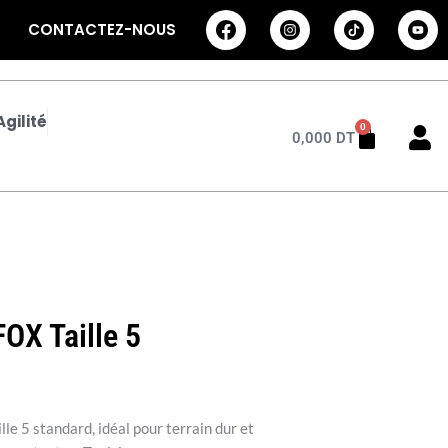
CONTACTEZ-NOUS
gilité
0
Panier
0,000
DT
FOX Taille 5
lle 5 standard, idéal pour terrain dur et