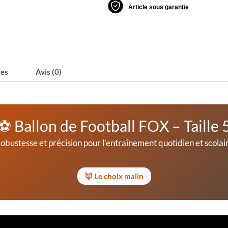
Article sous garantie
res
Avis (0)
⚽ Ballon de Football FOX – Taille 
obustesse et précision pour l’entraînement quotidien et scolai
🦊 Le choix malin