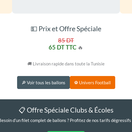
💵 Prix et Offre Spéciale
85 DT
65 DT TTC
🔥
🚚 Livraison rapide dans toute la Tunisie
🔎 Voir tous les ballons
⚽ Univers Football
📋 Offre Spéciale Clubs & Écoles
Besoin d’un filet complet de ballons ? Profitez de nos tarifs dégressifs 