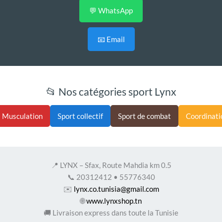
💬 WhatsApp
📧 Email
📂 Nos catégories sport Lynx
Musculation
Sport collectif
Sport de combat
Coordinati
📍 LYNX – Sfax, Route Mahdia km 0.5
📞 20312412 • 55776340
✉️
lynx.co.tunisia@gmail.com
🌐
www.lynxshop.tn
🚚 Livraison express dans toute la Tunisie