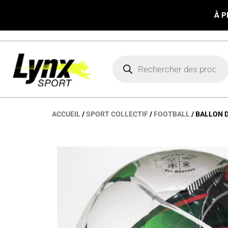
Aller
À P
au
contenu
Recherche
de
produits
ACCUEIL
/
SPORT COLLECTIF
/
FOOTBALL
/ BALLON 