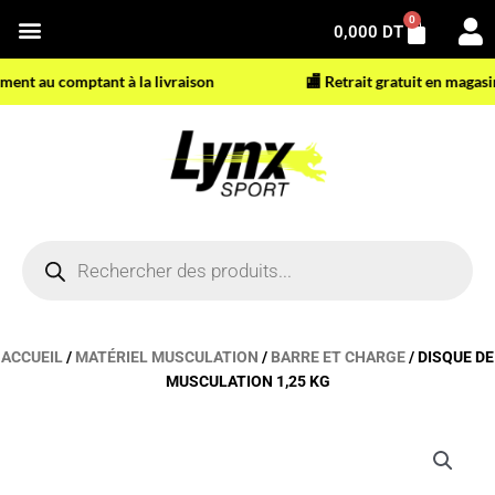
Aller
0
Panier
0,000
DT
au
contenu
t au comptant à la livraison
🏬 Retrait gratuit en magasin
Recherche
de
produits
ACCUEIL
/
MATÉRIEL MUSCULATION
/
BARRE ET CHARGE
/ DISQUE DE
MUSCULATION 1,25 KG