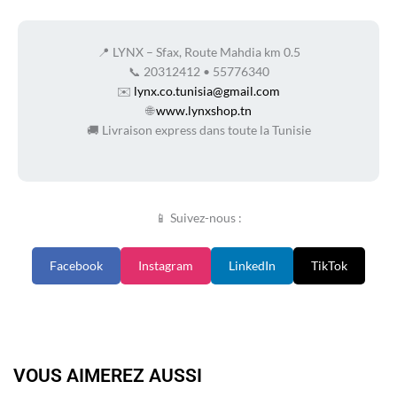
📍 LYNX – Sfax, Route Mahdia km 0.5
📞 20312412 • 55776340
✉️
lynx.co.tunisia@gmail.com
🌐
www.lynxshop.tn
🚚 Livraison express dans toute la Tunisie
📱 Suivez-nous :
Facebook
Instagram
LinkedIn
TikTok
VOUS AIMEREZ AUSSI