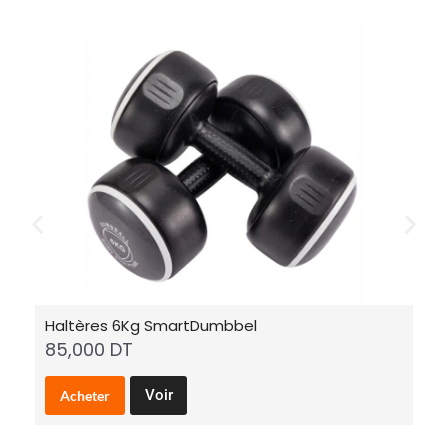
Haltères 6Kg SmartDumbbel
H
85,000
DT
6
Voir
Acheter