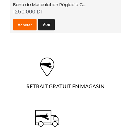
Banc de Musculation Réglable C…
B
1250,000
DT
7
Voir
Acheter
RETRAIT GRATUIT EN MAGASIN