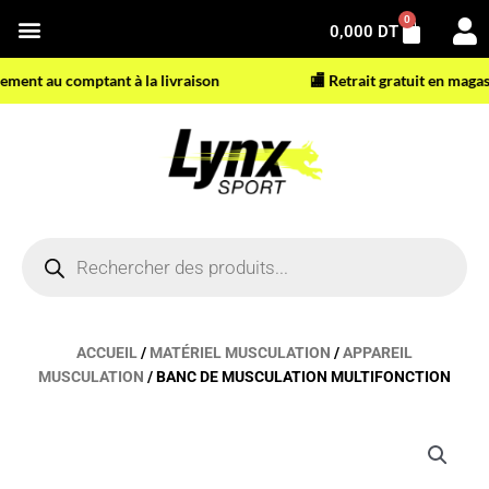
Aller
0
Panier
0,000
DT
au
contenu
ent au comptant à la livraison
🏬 Retrait gratuit en magasin
Recherche
de
produits
ACCUEIL
/
MATÉRIEL MUSCULATION
/
APPAREIL
MUSCULATION
/ BANC DE MUSCULATION MULTIFONCTION