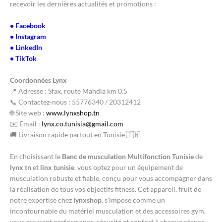
recevoir les dernières actualités et promotions :
•
Facebook
•
Instagram
•
LinkedIn
•
TikTok
Coordonnées Lynx
📍 Adresse : Sfax, route Mahdia km 0.5
📞 Contactez-nous : 55776340 / 20312412
🌐 Site web :
www.lynxshop.tn
✉️ Email :
lynx.co.tunisia@gmail.com
🚚 Livraison rapide partout en Tunisie 🇹🇳
En choisissant le
Banc de musculation Multifonction Tunisie
de
lynx tn
et
linx tunisie
, vous optez pour un équipement de
musculation robuste et fiable, conçu pour vous accompagner dans
la réalisation de tous vos objectifs fitness. Cet appareil, fruit de
notre expertise chez
lynxshop
, s’impose comme un
incontournable du matériel musculation et des accessoires gym,
vous assurant performance, sécurité et confort à chaque séance.