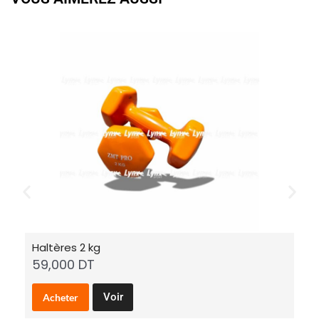
Haltères 2 kg
Ba
59,000
DT
7
Voir
Acheter