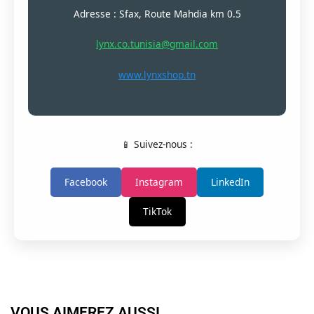
Adresse : Sfax, Route Mahdia km 0.5
lynx.co.tunisia@gmail.com
www.lynxshop.tn
📱 Suivez-nous :
Facebook
Instagram
LinkedIn
TikTok
VOUS AIMEREZ AUSSI