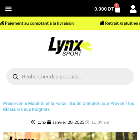
Aller
0
Panier
0,000
DT
au
contenu
Paiement au comptant à la livraison
🏬 Retrait gratuit en mag
Recherche
de
produits
Préserver la Mobilité et la Force : Guide Complet pour Prévenir les
Blessures aux Poignets
Lynx
janvier 20, 2025
10:39 am