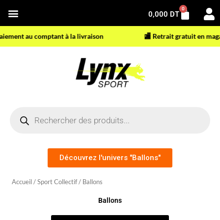
Aller
0
Panier
0,000
DT
au
contenu
ement au comptant à la livraison
🏬 Retrait gratuit en magasi
Recherche
de
produits
Découvrez l'univers "Ballons"
Accueil
/
Sport Collectif
/ Ballons
Ballons