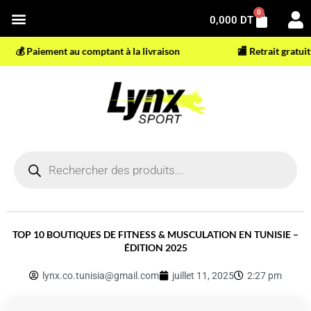
Aller
0
Panier
0,000
DT
au
contenu
 Paiement au comptant à la livraison
🏬 Retrait gratuit en m
Recherche
de
produits
TOP 10 BOUTIQUES DE FITNESS & MUSCULATION EN TUNISIE –
ÉDITION 2025
lynx.co.tunisia@gmail.com
juillet 11, 2025
2:27 pm