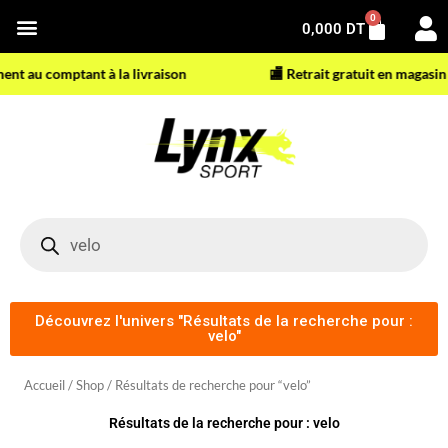
Aller
0
Panier
0,000
DT
au
contenu
 au comptant à la livraison
🏬 Retrait gratuit en magasin
Recherche
de
produits
Découvrez l'univers "Résultats de la recherche pour :
velo"
Accueil
/
Shop
/ Résultats de recherche pour “velo”
Résultats de la recherche pour : velo